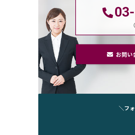
03
（
お問い
＼フォ